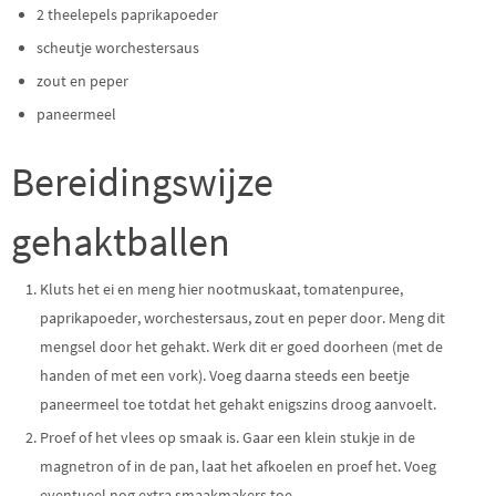
2 theelepels paprikapoeder
scheutje worchestersaus
zout en peper
paneermeel
Bereidingswijze
gehaktballen
Kluts het ei en meng hier nootmuskaat, tomatenpuree,
paprikapoeder, worchestersaus, zout en peper door. Meng dit
mengsel door het gehakt. Werk dit er goed doorheen (met de
handen of met een vork). Voeg daarna steeds een beetje
paneermeel toe totdat het gehakt enigszins droog aanvoelt.
Proef of het vlees op smaak is. Gaar een klein stukje in de
magnetron of in de pan, laat het afkoelen en proef het. Voeg
eventueel nog extra smaakmakers toe.