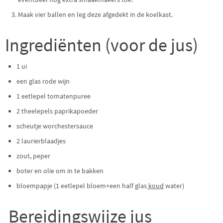
Maak vier ballen en leg deze afgedekt in de koelkast.
Ingrediënten (voor de jus)
1 ui
een glas rode wijn
1 eetlepel tomatenpuree
2 theelepels paprikapoeder
scheutje worchestersauce
2 laurierblaadjes
zout, peper
boter en olie om in te bakken
bloempapje (1 eetlepel bloem+een half glas
koud
water)
Bereidingswijze jus