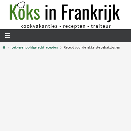
Ga
naar
de
inhoud
Home
Lekkere hoofdgerecht recepten
Recept voor de lekkerste gehaktballen