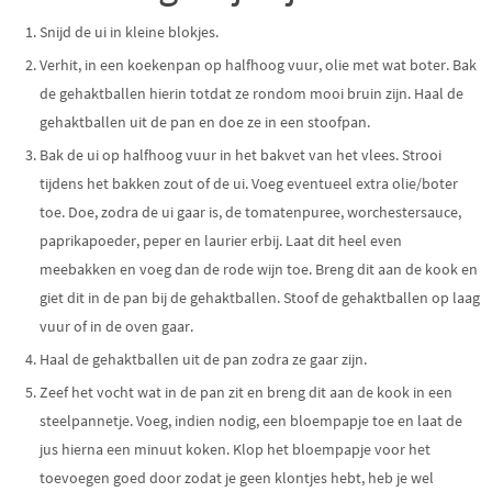
Snijd de ui in kleine blokjes.
Verhit, in een koekenpan op halfhoog vuur, olie met wat boter. Bak
de gehaktballen hierin totdat ze rondom mooi bruin zijn. Haal de
gehaktballen uit de pan en doe ze in een stoofpan.
Bak de ui op halfhoog vuur in het bakvet van het vlees. Strooi
tijdens het bakken zout of de ui. Voeg eventueel extra olie/boter
toe. Doe, zodra de ui gaar is, de tomatenpuree, worchestersauce,
paprikapoeder, peper en laurier erbij. Laat dit heel even
meebakken en voeg dan de rode wijn toe. Breng dit aan de kook en
giet dit in de pan bij de gehaktballen. Stoof de gehaktballen op laag
vuur of in de oven gaar.
Haal de gehaktballen uit de pan zodra ze gaar zijn.
Zeef het vocht wat in de pan zit en breng dit aan de kook in een
steelpannetje. Voeg, indien nodig, een bloempapje toe en laat de
jus hierna een minuut koken. Klop het bloempapje voor het
toevoegen goed door zodat je geen klontjes hebt, heb je wel