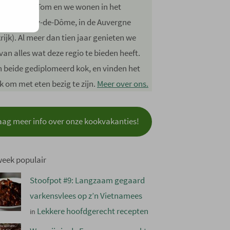
jn Joyce en Tom en we wonen in het
tement Puy-de-Dôme, in de Auvergne
rijk). Al meer dan tien jaar genieten we
van alles wat deze regio te bieden heeft.
jn beide gediplomeerd kok, en vinden het
jk om met eten bezig te zijn.
Meer over ons.
aag meer info over onze kookvakanties!
week populair
Stoofpot #9: Langzaam gegaard
varkensvlees op z’n Vietnamees
Lekkere hoofdgerecht recepten
in