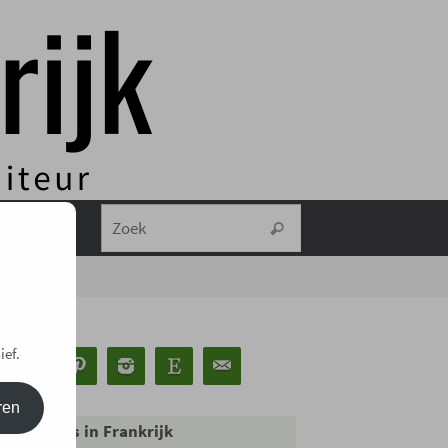
Zoeken naar:
Zoek
ief.
ren
m bij koks in Frankrijk