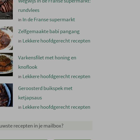
Wegwijs in de Franse supermarkt:
rundvlees
In de Franse supermarkt
in
Zelfgemaakte babi pangang
Lekkere hoofdgerecht recepten
in
Varkensfilet met honing en
knoflook
Lekkere hoofdgerecht recepten
in
Geroosterd buikspek met
ketjapsaus
Lekkere hoofdgerecht recepten
in
uwste recepten in je mailbox?