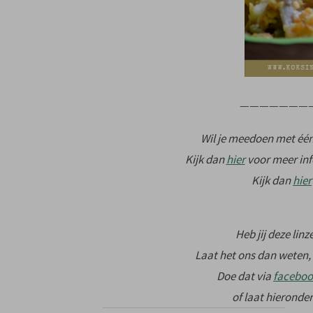
———————
Wil je meedoen met éé
Kijk dan
hier
voor meer inf
Kijk dan
hier
Heb jij deze li
Laat het ons dan weten,
Doe dat via
faceboo
of laat hieronder