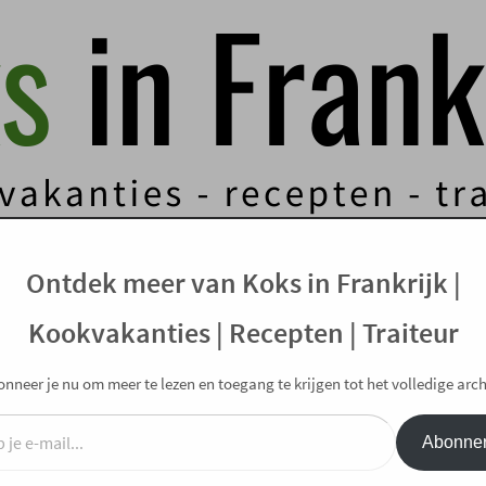
IJ ONS!
TRAITEUR
CONTACT
WEBSHOP
Ontdek meer van Koks in Frankrijk |
t kip, appel en augurk
Kookvakanties | Recepten | Traiteur
pel en augurk
nneer je nu om meer te lezen en toegang te krijgen tot het volledige arch
Abonne
Welko