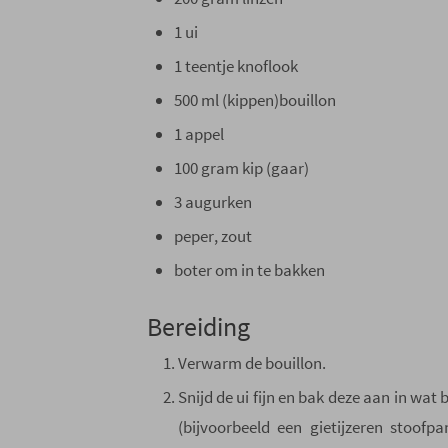
1 ui
1 teentje knoflook
500 ml (kippen)bouillon
1 appel
100 gram kip (gaar)
3 augurken
peper, zout
boter om in te bakken
Bereiding
Verwarm de bouillon.
Snijd de ui fijn en bak deze aan in wa
(bijvoorbeeld een gietijzeren stoof