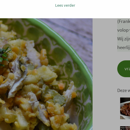
Wij zi
Lees verder
depar
(Frank
volop 
Wij zi
heerli
vr
Deze 